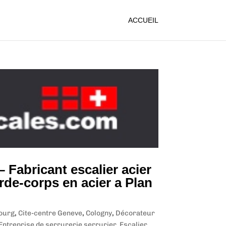
ACCUEIL
– Fabricant escalier acier
rde-corps en acier a Plan
ourg
,
Cite-centre Geneve
,
Cologny
,
Décorateur
Entreprise de serrurerie serrurier
,
Escalier