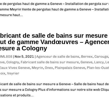
e de pergolas haut de gamme a Geneve – Installation de pergola su
amme Meyrin Vente de pergolas haut de gamme a Geneve – Installati
mesure haut...
bricant de salle de bains sur mesure
ut de gamme Vandœuvres – Agenceme
sure a Cologny
JML808
|
Nov 5, 2021
|
Agenceur de salle de bains
,
Bernex
,
Carouge
eve
,
Cologny
,
Fabricant salle de bains sur mesure
,
Geneve
,
Lancy
,
L
Eaux-Vives Geneve
,
Meyrin
,
Onex
,
Plainpalais Geneve
,
Plan-les-Oua
oix
,
Veyrier
icant de salle de bains sur mesure a Geneve – Salle de bains haut
s sur mesure a Cologny Plus d'informations sur notre site web Cliqu
isations et produits...