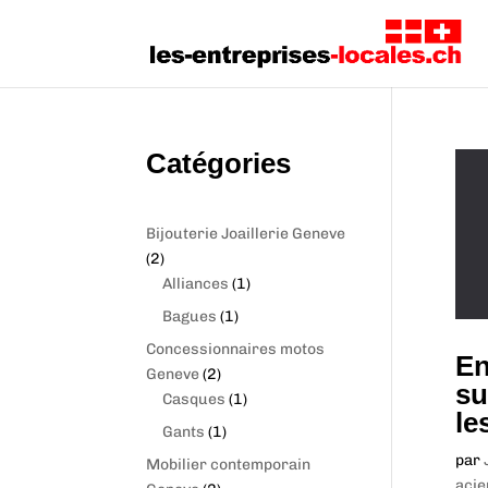
Catégories
Bijouterie Joaillerie Geneve
2
2
p
1
Alliances
1
r
p
1
Bagues
1
o
r
p
Concessionnaires motos
d
o
En
r
2
Geneve
2
u
d
su
o
p
1
Casques
1
c
u
le
d
r
p
1
Gants
1
t
c
u
o
r
p
s
t
par
Mobilier contemporain
c
d
o
r
acie