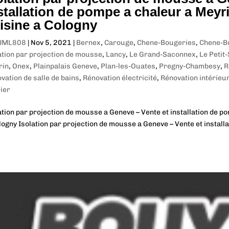
stallation de pompe a chaleur a Meyr
isine a Cologny
JML808
|
Nov 5, 2021
|
Bernex
,
Carouge
,
Chene-Bougeries
,
Chene-B
ation par projection de mousse
,
Lancy
,
Le Grand-Saconnex
,
Le Petit
rin
,
Onex
,
Plainpalais Geneve
,
Plan-les-Ouates
,
Pregny-Chambesy
,
R
vation de salle de bains
,
Rénovation électricité
,
Rénovation intérieu
ier
ation par projection de mousse a Geneve – Vente et installation de p
logny Isolation par projection de mousse a Geneve – Vente et install