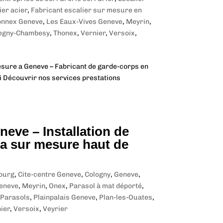
ier acier
,
Fabricant escalier sur mesure en
onnex Geneve
,
Les Eaux-Vives Geneve
,
Meyrin
,
egny-Chambesy
,
Thonex
,
Vernier
,
Versoix
,
mesure a Geneve – Fabricant de garde-corps en
ci Découvrir nos services prestations
eve – Installation de
a sur mesure haut de
ourg
,
Cite-centre Geneve
,
Cologny
,
Geneve
,
Geneve
,
Meyrin
,
Onex
,
Parasol à mat déporté
,
Parasols
,
Plainpalais Geneve
,
Plan-les-Ouates
,
ier
,
Versoix
,
Veyrier