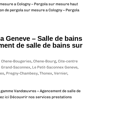
r mesure a Cologny – Pergola sur mesure haut
on de pergola sur mesure a Cologny – Pergola
 a Geneve – Salle de bains
nt de salle de bains sur
,
Chene-Bougeries
,
Chene-Bourg
,
Cite-centre
e Grand-Saconnex
,
Le Petit-Saconnex Geneve
,
tes
,
Pregny-Chambesy
,
Thonex
,
Vernier
,
 de gamme Vandœuvres – Agencement de salle de
ez ici Découvrir nos services prestations