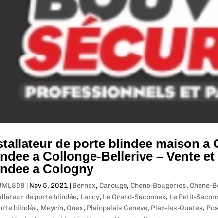
stallateur de porte blindee maison a
indee a Collonge-Bellerive – Vente et 
indee a Cologny
JML808
|
Nov 5, 2021
|
Bernex
,
Carouge
,
Chene-Bougeries
,
Chene-B
allateur de porte blindée
,
Lancy
,
Le Grand-Saconnex
,
Le Petit-Saco
orte blindée
,
Meyrin
,
Onex
,
Plainpalais Geneve
,
Plan-les-Ouates
,
Pos