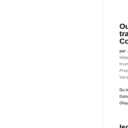
Ou
tr
Co
par
Hôte
from
Prod
Vers
Ou t
Colo
Cliq
Is