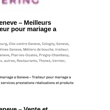
eneve – Meilleurs
teur pour mariage a
ourg
,
Cite-centre Geneve
,
Cologny
,
Geneve
,
Vives Geneve
,
Métiers de bouche, traiteur,
Geneve
,
Plan-les-Ouates
,
Pregny-Chambesy
,
es, autres
,
Restaurants
,
Thonex
,
Vernier
,
 mariage a Geneve – Traiteur pour mariage a
 services prestations réalisations et produits
eneve – Vente et