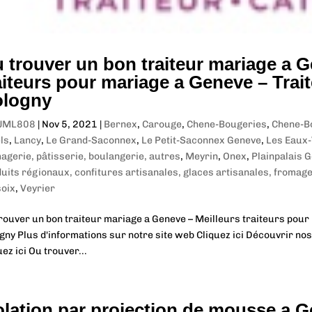
 trouver un bon traiteur mariage a G
aiteurs pour mariage a Geneve – Trai
logny
JML808
|
Nov 5, 2021
|
Bernex
,
Carouge
,
Chene-Bougeries
,
Chene-B
ls
,
Lancy
,
Le Grand-Saconnex
,
Le Petit-Saconnex Geneve
,
Les Eaux-
agerie, pâtisserie, boulangerie, autres
,
Meyrin
,
Onex
,
Plainpalais 
uits régionaux, confitures artisanales, glaces artisanales, fromag
oix
,
Veyrier
rouver un bon traiteur mariage a Geneve – Meilleurs traiteurs pour
gny Plus d'informations sur notre site web Cliquez ici Découvrir nos
uez ici Ou trouver...
olation par projection de mousse a G