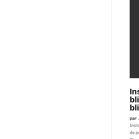
In
bl
bl
par
Inst
de p