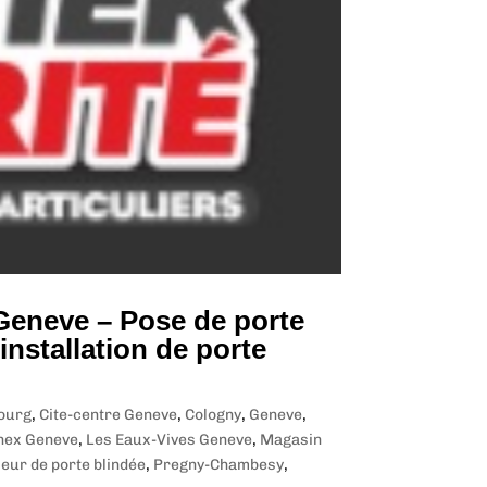
 Geneve – Pose de porte
installation de porte
ourg
,
Cite-centre Geneve
,
Cologny
,
Geneve
,
nnex Geneve
,
Les Eaux-Vives Geneve
,
Magasin
eur de porte blindée
,
Pregny-Chambesy
,