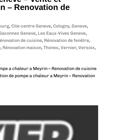
in – Renovation de
ourg
,
Cite-centre Geneve
,
Cologny
,
Geneve
,
-Saconnex Geneve
,
Les Eaux-Vives Geneve
,
énovation de cuisine
,
Rénovation de fenêtre
,
r
,
Rénovation maison
,
Thonex
,
Vernier
,
Versoix
,
ompe a chaleur a Meyrin – Renovation de cuisine
ation de pompe a chaleur a Meyrin – Renovation