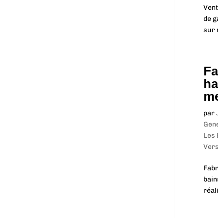
Vent
de g
sur 
Fa
ha
me
par
Gen
Les 
Vers
Fabr
bain
réal