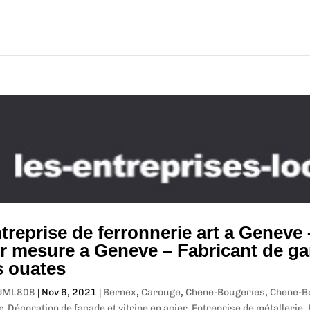
treprise de ferronnerie art a Geneve 
r mesure a Geneve – Fabricant de ga
s ouates
JML808
|
Nov 6, 2021
|
Bernex
,
Carouge
,
Chene-Bougeries
,
Chene-B
r
,
Décoration de façade et vitrine en acier
,
Entreprise de métallerie
,