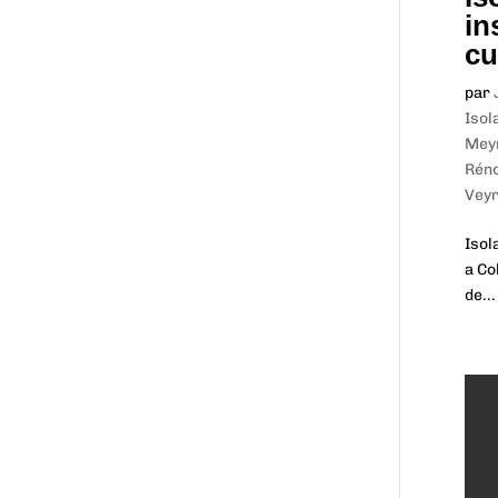
in
cu
par
Isol
Mey
Réno
Veyr
Isol
a Co
de...