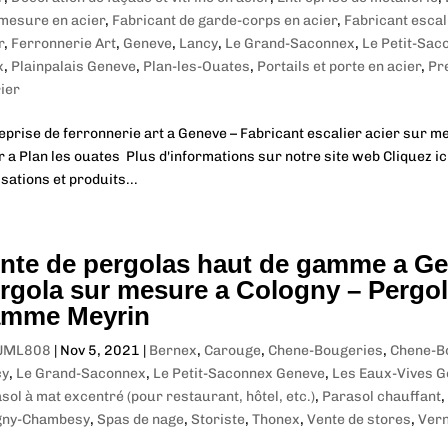
mesure en acier
,
Fabricant de garde-corps en acier
,
Fabricant escal
r
,
Ferronnerie Art
,
Geneve
,
Lancy
,
Le Grand-Saconnex
,
Le Petit-Sac
x
,
Plainpalais Geneve
,
Plan-les-Ouates
,
Portails et porte en acier
,
Pr
ier
eprise de ferronnerie art a Geneve – Fabricant escalier acier sur 
r a Plan les ouates Plus d'informations sur notre site web Cliquez i
isations et produits...
nte de pergolas haut de gamme a Gen
rgola sur mesure a Cologny – Pergol
mme Meyrin
JML808
|
Nov 5, 2021
|
Bernex
,
Carouge
,
Chene-Bougeries
,
Chene-B
cy
,
Le Grand-Saconnex
,
Le Petit-Saconnex Geneve
,
Les Eaux-Vives 
sol à mat excentré (pour restaurant, hôtel, etc.)
,
Parasol chauffant
,
gny-Chambesy
,
Spas de nage
,
Storiste
,
Thonex
,
Vente de stores
,
Vern