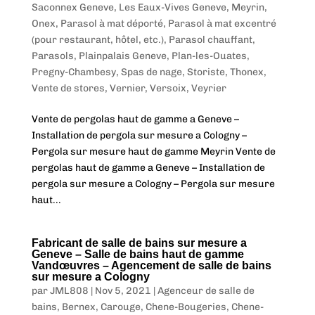
Saconnex Geneve
,
Les Eaux-Vives Geneve
,
Meyrin
,
Onex
,
Parasol à mat déporté
,
Parasol à mat excentré
(pour restaurant, hôtel, etc.)
,
Parasol chauffant
,
Parasols
,
Plainpalais Geneve
,
Plan-les-Ouates
,
Pregny-Chambesy
,
Spas de nage
,
Storiste
,
Thonex
,
Vente de stores
,
Vernier
,
Versoix
,
Veyrier
Vente de pergolas haut de gamme a Geneve –
Installation de pergola sur mesure a Cologny –
Pergola sur mesure haut de gamme Meyrin Vente de
pergolas haut de gamme a Geneve – Installation de
pergola sur mesure a Cologny – Pergola sur mesure
haut...
Fabricant de salle de bains sur mesure a
Geneve – Salle de bains haut de gamme
Vandœuvres – Agencement de salle de bains
sur mesure a Cologny
par
JML808
|
Nov 5, 2021
|
Agenceur de salle de
bains
,
Bernex
,
Carouge
,
Chene-Bougeries
,
Chene-