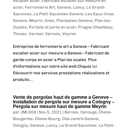
escalier acier
,
Fabricant escalier sur mesure en
acier
,
Ferronnerie Art
,
Geneve
,
Lancy
,
Le Grand-
Saconnex
,
Le Petit-Saconnex Geneve
,
Les Eaux-Vives
Geneve
,
Meyrin
,
Onex
,
Plainpalais Geneve
,
Plan-les-
Ouates
,
Portails et porte en acier
,
Pregny-Chambesy
,
Thonex
,
Vernier
,
Versoix
,
Veyrier
Entreprise de ferronnerie art a Geneve – Fabricant
escalier acier sur mesure a Geneve – Fabricant de
garde-corps en acier a Plan les ouates Plus
d'informations sur notre site web Cliquez ici
Découvrir nos services prestations réalisations et
produits...
Vente de pergolas haut de gamme a Geneve –
Installation de pergola sur mesure a Cologny –
Pergola sur mesure haut de gamme Meyrin
par
JML808
|
Nov 5, 2021
|
Bernex
,
Carouge
,
Chene-
Bougeries
,
Chene-Bourg
,
Cite-centre Geneve
,
Cologny
,
Geneve
,
Lancy
,
Le Grand-Saconnex
,
Le Petit-