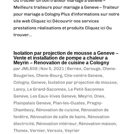
Ou trouver un bon traiteur mariage a Geneve –
Meilleurs traiteurs pour mariage a Geneve – Traiteur
pour mariage a Cologny Plus d'informations sur notre
site web Cliquez ici Découvrir nos services
prestations réalisations et produits Cliquez ici Ou
trouver...
Isolation par projection de mousse a Geneve –
Vente et installation de pompe a chaleur a
Meyrin – Renovation de cuisine a Cologny
par
JML808
|
Nov 5, 2021
|
Bernex
,
Carouge
,
Chene-
Bougeries
,
Chene-Bourg
,
Cite-centre Geneve
,
Cologny
,
Geneve
,
Isolation par projection de mousse
,
Lancy
,
Le Grand-Saconnex
,
Le Petit-Saconnex
Geneve
,
Les Eaux-Vives Geneve
,
Meyrin
,
Onex
,
Plainpalais Geneve
,
Plan-les-Ouates
,
Pregny-
Chambesy
,
Rénovation de cuisine
,
Rénovation de
fenêtre
,
Rénovation de salle de bains
,
Rénovation
électricité
,
Rénovation intérieur
,
Rénovation maison
,
Thonex
,
Vernier
,
Versoix
,
Veyrier