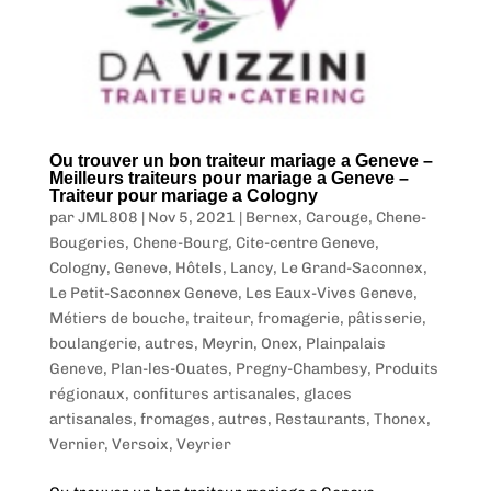
Ou trouver un bon traiteur mariage a Geneve –
Meilleurs traiteurs pour mariage a Geneve –
Traiteur pour mariage a Cologny
par
JML808
|
Nov 5, 2021
|
Bernex
,
Carouge
,
Chene-
Bougeries
,
Chene-Bourg
,
Cite-centre Geneve
,
Cologny
,
Geneve
,
Hôtels
,
Lancy
,
Le Grand-Saconnex
,
Le Petit-Saconnex Geneve
,
Les Eaux-Vives Geneve
,
Métiers de bouche, traiteur, fromagerie, pâtisserie,
boulangerie, autres
,
Meyrin
,
Onex
,
Plainpalais
Geneve
,
Plan-les-Ouates
,
Pregny-Chambesy
,
Produits
régionaux, confitures artisanales, glaces
artisanales, fromages, autres
,
Restaurants
,
Thonex
,
Vernier
,
Versoix
,
Veyrier