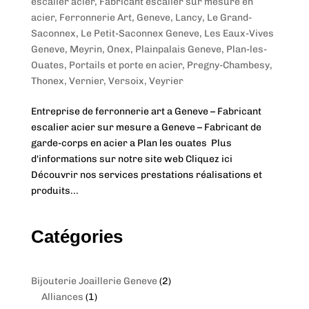
escalier acier
,
Fabricant escalier sur mesure en
acier
,
Ferronnerie Art
,
Geneve
,
Lancy
,
Le Grand-
Saconnex
,
Le Petit-Saconnex Geneve
,
Les Eaux-Vives
Geneve
,
Meyrin
,
Onex
,
Plainpalais Geneve
,
Plan-les-
Ouates
,
Portails et porte en acier
,
Pregny-Chambesy
,
Thonex
,
Vernier
,
Versoix
,
Veyrier
Entreprise de ferronnerie art a Geneve – Fabricant
escalier acier sur mesure a Geneve – Fabricant de
garde-corps en acier a Plan les ouates Plus
d'informations sur notre site web Cliquez ici
Découvrir nos services prestations réalisations et
produits...
Catégories
2
Bijouterie Joaillerie Geneve
2
1
p
Alliances
1