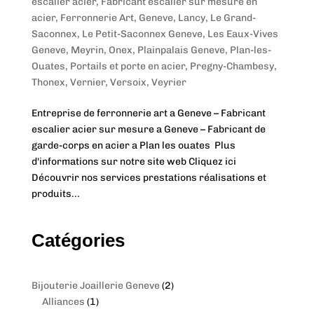
escalier acier
,
Fabricant escalier sur mesure en
acier
,
Ferronnerie Art
,
Geneve
,
Lancy
,
Le Grand-
Saconnex
,
Le Petit-Saconnex Geneve
,
Les Eaux-Vives
Geneve
,
Meyrin
,
Onex
,
Plainpalais Geneve
,
Plan-les-
Ouates
,
Portails et porte en acier
,
Pregny-Chambesy
,
Thonex
,
Vernier
,
Versoix
,
Veyrier
Entreprise de ferronnerie art a Geneve – Fabricant
escalier acier sur mesure a Geneve – Fabricant de
garde-corps en acier a Plan les ouates Plus
d'informations sur notre site web Cliquez ici
Découvrir nos services prestations réalisations et
produits...
Catégories
2
Bijouterie Joaillerie Geneve
2
1
p
Alliances
1