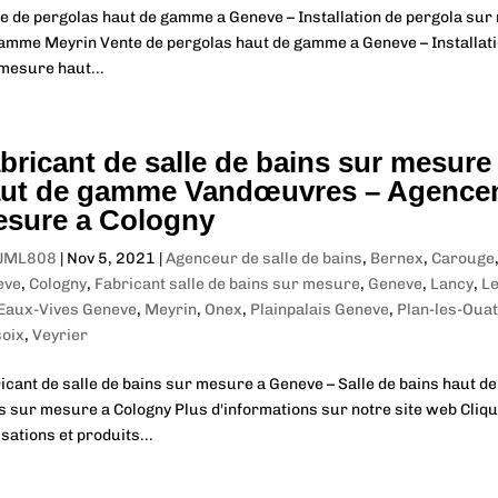
e de pergolas haut de gamme a Geneve – Installation de pergola su
amme Meyrin Vente de pergolas haut de gamme a Geneve – Installati
mesure haut...
bricant de salle de bains sur mesure
ut de gamme Vandœuvres – Agenceme
sure a Cologny
JML808
|
Nov 5, 2021
|
Agenceur de salle de bains
,
Bernex
,
Carouge
eve
,
Cologny
,
Fabricant salle de bains sur mesure
,
Geneve
,
Lancy
,
L
Eaux-Vives Geneve
,
Meyrin
,
Onex
,
Plainpalais Geneve
,
Plan-les-Oua
oix
,
Veyrier
icant de salle de bains sur mesure a Geneve – Salle de bains haut
s sur mesure a Cologny Plus d'informations sur notre site web Cliqu
isations et produits...