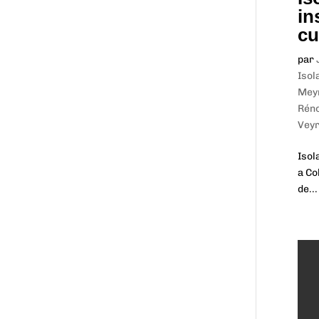
in
cu
par
Isol
Mey
Réno
Veyr
Isol
a Co
de...