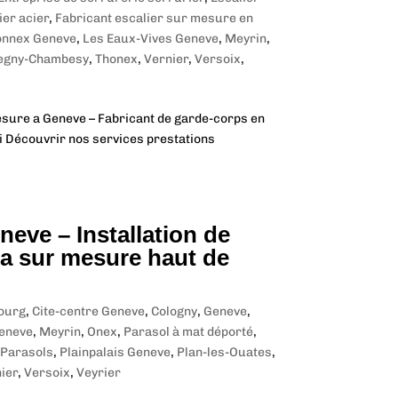
ier acier
,
Fabricant escalier sur mesure en
onnex Geneve
,
Les Eaux-Vives Geneve
,
Meyrin
,
egny-Chambesy
,
Thonex
,
Vernier
,
Versoix
,
mesure a Geneve – Fabricant de garde-corps en
ci Découvrir nos services prestations
eve – Installation de
a sur mesure haut de
ourg
,
Cite-centre Geneve
,
Cologny
,
Geneve
,
Geneve
,
Meyrin
,
Onex
,
Parasol à mat déporté
,
Parasols
,
Plainpalais Geneve
,
Plan-les-Ouates
,
ier
,
Versoix
,
Veyrier