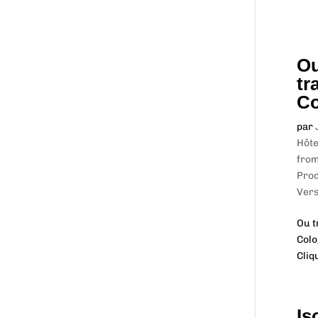
Ou
tr
Co
par
Hôte
from
Prod
Vers
Ou t
Colo
Cliq
Is