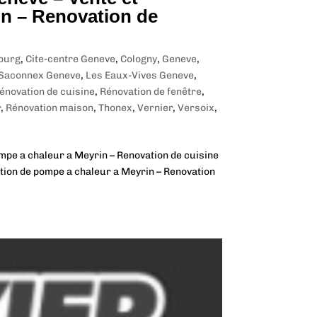
in – Renovation de
ourg
,
Cite-centre Geneve
,
Cologny
,
Geneve
,
-Saconnex Geneve
,
Les Eaux-Vives Geneve
,
énovation de cuisine
,
Rénovation de fenêtre
,
r
,
Rénovation maison
,
Thonex
,
Vernier
,
Versoix
,
ompe a chaleur a Meyrin – Renovation de cuisine
ation de pompe a chaleur a Meyrin – Renovation