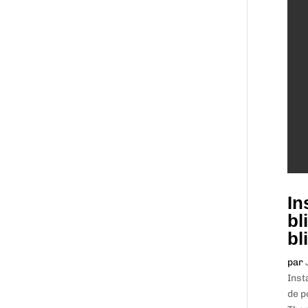
In
bl
bl
par
Inst
de p