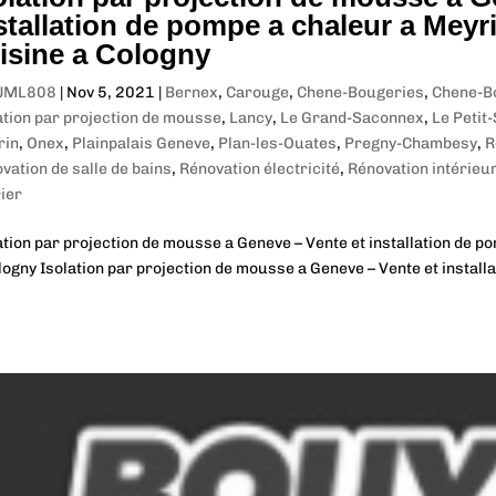
stallation de pompe a chaleur a Meyr
isine a Cologny
JML808
|
Nov 5, 2021
|
Bernex
,
Carouge
,
Chene-Bougeries
,
Chene-B
ation par projection de mousse
,
Lancy
,
Le Grand-Saconnex
,
Le Petit
rin
,
Onex
,
Plainpalais Geneve
,
Plan-les-Ouates
,
Pregny-Chambesy
,
R
vation de salle de bains
,
Rénovation électricité
,
Rénovation intérieu
ier
ation par projection de mousse a Geneve – Vente et installation de p
logny Isolation par projection de mousse a Geneve – Vente et install