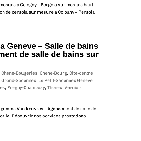
r mesure a Cologny – Pergola sur mesure haut
on de pergola sur mesure a Cologny – Pergola
 a Geneve – Salle de bains
nt de salle de bains sur
,
Chene-Bougeries
,
Chene-Bourg
,
Cite-centre
e Grand-Saconnex
,
Le Petit-Saconnex Geneve
,
tes
,
Pregny-Chambesy
,
Thonex
,
Vernier
,
 de gamme Vandœuvres – Agencement de salle de
ez ici Découvrir nos services prestations