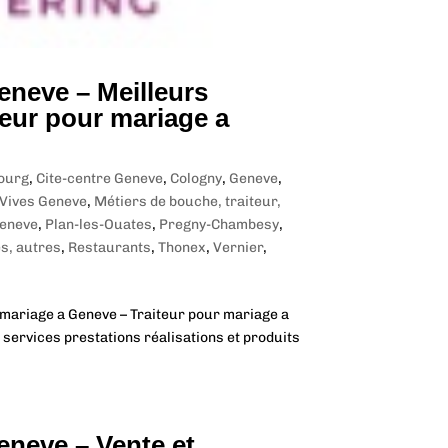
eneve – Meilleurs
teur pour mariage a
ourg
,
Cite-centre Geneve
,
Cologny
,
Geneve
,
Vives Geneve
,
Métiers de bouche, traiteur,
Geneve
,
Plan-les-Ouates
,
Pregny-Chambesy
,
es, autres
,
Restaurants
,
Thonex
,
Vernier
,
 mariage a Geneve – Traiteur pour mariage a
 services prestations réalisations et produits
eneve – Vente et