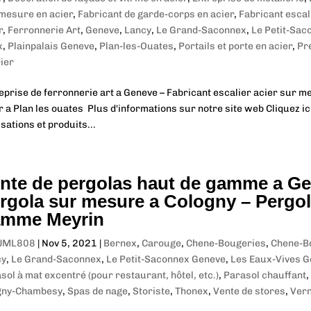
mesure en acier
,
Fabricant de garde-corps en acier
,
Fabricant escal
r
,
Ferronnerie Art
,
Geneve
,
Lancy
,
Le Grand-Saconnex
,
Le Petit-Sac
x
,
Plainpalais Geneve
,
Plan-les-Ouates
,
Portails et porte en acier
,
Pr
ier
eprise de ferronnerie art a Geneve – Fabricant escalier acier sur 
r a Plan les ouates Plus d'informations sur notre site web Cliquez i
isations et produits...
nte de pergolas haut de gamme a Gen
rgola sur mesure a Cologny – Pergol
mme Meyrin
JML808
|
Nov 5, 2021
|
Bernex
,
Carouge
,
Chene-Bougeries
,
Chene-B
cy
,
Le Grand-Saconnex
,
Le Petit-Saconnex Geneve
,
Les Eaux-Vives 
sol à mat excentré (pour restaurant, hôtel, etc.)
,
Parasol chauffant
,
gny-Chambesy
,
Spas de nage
,
Storiste
,
Thonex
,
Vente de stores
,
Vern