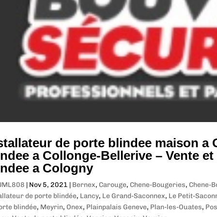
stallateur de porte blindee maison a
indee a Collonge-Bellerive – Vente et 
indee a Cologny
JML808
|
Nov 5, 2021
|
Bernex
,
Carouge
,
Chene-Bougeries
,
Chene-B
allateur de porte blindée
,
Lancy
,
Le Grand-Saconnex
,
Le Petit-Saco
orte blindée
,
Meyrin
,
Onex
,
Plainpalais Geneve
,
Plan-les-Ouates
,
Pos