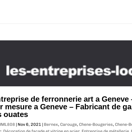
treprise de ferronnerie art a Geneve 
r mesure a Geneve – Fabricant de ga
s ouates
JML808
|
Nov 6, 2021
|
Bernex
,
Carouge
,
Chene-Bougeries
,
Chene-B
r
,
Décoration de façade et vitrine en acier
,
Entreprise de métallerie
,