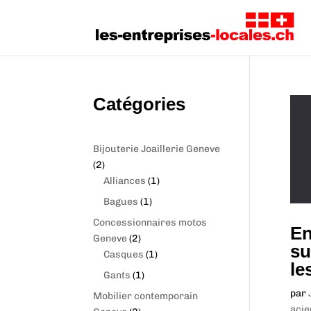
Catégories
Bijouterie Joaillerie Geneve
2
2
p
1
Alliances
1
r
p
1
Bagues
1
o
r
p
Concessionnaires motos
d
o
En
r
2
Geneve
2
u
d
su
o
p
1
Casques
1
c
u
le
d
r
p
1
Gants
1
t
c
u
o
r
p
s
t
par
Mobilier contemporain
c
d
o
r
acie