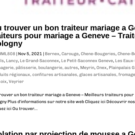
 trouver un bon traiteur mariage a G
aiteurs pour mariage a Geneve – Trai
logny
JML808
|
Nov 5, 2021
|
Bernex
,
Carouge
,
Chene-Bougeries
,
Chene-B
ls
,
Lancy
,
Le Grand-Saconnex
,
Le Petit-Saconnex Geneve
,
Les Eaux-
agerie, pâtisserie, boulangerie, autres
,
Meyrin
,
Onex
,
Plainpalais 
uits régionaux, confitures artisanales, glaces artisanales, fromag
oix
,
Veyrier
rouver un bon traiteur mariage a Geneve – Meilleurs traiteurs pour
gny Plus d'informations sur notre site web Cliquez ici Découvrir nos
uez ici Ou trouver...
olation par projection de mousse a G