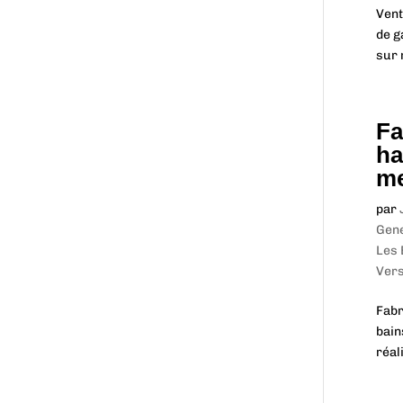
Vent
de g
sur 
Fa
ha
me
par
Gen
Les 
Vers
Fabr
bain
réal