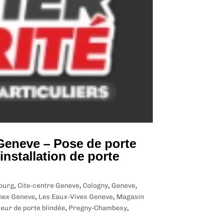
 Geneve – Pose de porte
installation de porte
ourg
,
Cite-centre Geneve
,
Cologny
,
Geneve
,
nnex Geneve
,
Les Eaux-Vives Geneve
,
Magasin
eur de porte blindée
,
Pregny-Chambesy
,