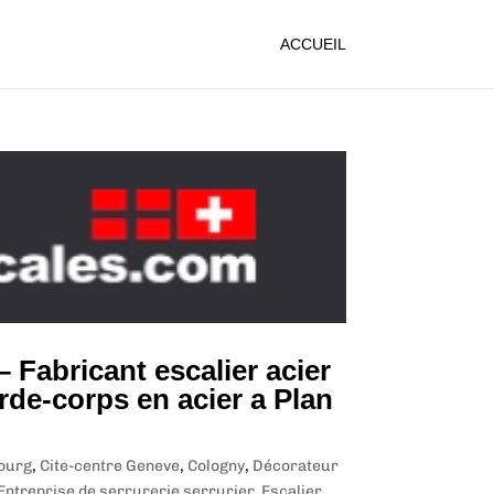
ACCUEIL
– Fabricant escalier acier
rde-corps en acier a Plan
ourg
,
Cite-centre Geneve
,
Cologny
,
Décorateur
Entreprise de serrurerie serrurier
,
Escalier