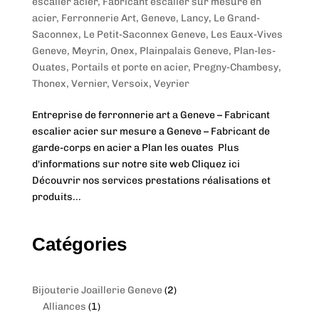
escalier acier
,
Fabricant escalier sur mesure en
acier
,
Ferronnerie Art
,
Geneve
,
Lancy
,
Le Grand-
Saconnex
,
Le Petit-Saconnex Geneve
,
Les Eaux-Vives
Geneve
,
Meyrin
,
Onex
,
Plainpalais Geneve
,
Plan-les-
Ouates
,
Portails et porte en acier
,
Pregny-Chambesy
,
Thonex
,
Vernier
,
Versoix
,
Veyrier
Entreprise de ferronnerie art a Geneve – Fabricant
escalier acier sur mesure a Geneve – Fabricant de
garde-corps en acier a Plan les ouates Plus
d'informations sur notre site web Cliquez ici
Découvrir nos services prestations réalisations et
produits...
Catégories
2
Bijouterie Joaillerie Geneve
2
1
p
Alliances
1