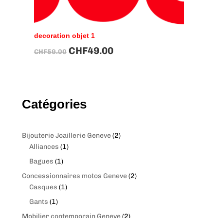
decoration objet 1
CHF
49.00
CHF
59.00
Catégories
2
Bijouterie Joaillerie Geneve
2
1
p
Alliances
1
p
r
1
Bagues
1
r
o
p
2
Concessionnaires motos Geneve
2
o
d
r
1
p
Casques
1
d
u
o
p
r
1
Gants
1
u
c
d
r
o
p
c
t
2
Mobilier contemporain Geneve
2
u