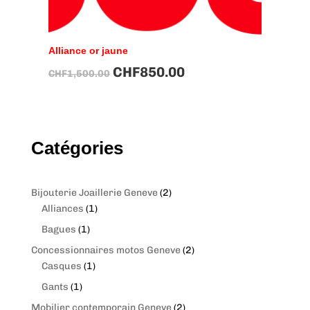
Alliance or jaune
CHF
850.00
CHF
1,500.00
Catégories
2
Bijouterie Joaillerie Geneve
2
1
p
Alliances
1
p
r
1
Bagues
1
r
o
p
2
Concessionnaires motos Geneve
2
o
d
r
1
p
Casques
1
d
u
o
p
r
1
Gants
1
u
c
d
r
o
p
c
t
2
Mobilier contemporain Geneve
2
u