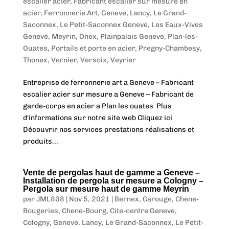
escalier acier
,
Fabricant escalier sur mesure en
acier
,
Ferronnerie Art
,
Geneve
,
Lancy
,
Le Grand-
Saconnex
,
Le Petit-Saconnex Geneve
,
Les Eaux-Vives
Geneve
,
Meyrin
,
Onex
,
Plainpalais Geneve
,
Plan-les-
Ouates
,
Portails et porte en acier
,
Pregny-Chambesy
,
Thonex
,
Vernier
,
Versoix
,
Veyrier
Entreprise de ferronnerie art a Geneve – Fabricant
escalier acier sur mesure a Geneve – Fabricant de
garde-corps en acier a Plan les ouates Plus
d'informations sur notre site web Cliquez ici
Découvrir nos services prestations réalisations et
produits...
Vente de pergolas haut de gamme a Geneve –
Installation de pergola sur mesure a Cologny –
Pergola sur mesure haut de gamme Meyrin
par
JML808
|
Nov 5, 2021
|
Bernex
,
Carouge
,
Chene-
Bougeries
,
Chene-Bourg
,
Cite-centre Geneve
,
Cologny
,
Geneve
,
Lancy
,
Le Grand-Saconnex
,
Le Petit-