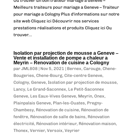
Ou trouver un bon traiteur mariage a Geneve –
Meilleurs traiteurs pour mariage a Geneve – Traiteur
pour mariage a Cologny Plus d'informations sur notre
site web Cliquez ici Découvrir nos services
prestations réalisations et produits Cliquez ici Ou
trouver...
Isolation par projection de mousse a Geneve –
Vente et installation de pompe a chaleur a
Meyrin – Renovation de cuisine a Cologny
par
JML808
|
Nov 5, 2021
|
Bernex
,
Carouge
,
Chene-
Bougeries
,
Chene-Bourg
,
Cite-centre Geneve
,
Cologny
,
Geneve
,
Isolation par projection de mousse
,
Lancy
,
Le Grand-Saconnex
,
Le Petit-Saconnex
Geneve
,
Les Eaux-Vives Geneve
,
Meyrin
,
Onex
,
Plainpalais Geneve
,
Plan-les-Ouates
,
Pregny-
Chambesy
,
Rénovation de cuisine
,
Rénovation de
fenêtre
,
Rénovation de salle de bains
,
Rénovation
électricité
,
Rénovation intérieur
,
Rénovation maison
,
Thonex
,
Vernier
,
Versoix
,
Veyrier