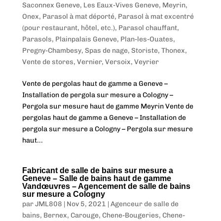
Saconnex Geneve
,
Les Eaux-Vives Geneve
,
Meyrin
,
Onex
,
Parasol à mat déporté
,
Parasol à mat excentré
(pour restaurant, hôtel, etc.)
,
Parasol chauffant
,
Parasols
,
Plainpalais Geneve
,
Plan-les-Ouates
,
Pregny-Chambesy
,
Spas de nage
,
Storiste
,
Thonex
,
Vente de stores
,
Vernier
,
Versoix
,
Veyrier
Vente de pergolas haut de gamme a Geneve –
Installation de pergola sur mesure a Cologny –
Pergola sur mesure haut de gamme Meyrin Vente de
pergolas haut de gamme a Geneve – Installation de
pergola sur mesure a Cologny – Pergola sur mesure
haut...
Fabricant de salle de bains sur mesure a
Geneve – Salle de bains haut de gamme
Vandœuvres – Agencement de salle de bains
sur mesure a Cologny
par
JML808
|
Nov 5, 2021
|
Agenceur de salle de
bains
,
Bernex
,
Carouge
,
Chene-Bougeries
,
Chene-