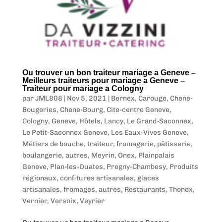
Ou trouver un bon traiteur mariage a Geneve –
Meilleurs traiteurs pour mariage a Geneve –
Traiteur pour mariage a Cologny
par
JML808
|
Nov 5, 2021
|
Bernex
,
Carouge
,
Chene-
Bougeries
,
Chene-Bourg
,
Cite-centre Geneve
,
Cologny
,
Geneve
,
Hôtels
,
Lancy
,
Le Grand-Saconnex
,
Le Petit-Saconnex Geneve
,
Les Eaux-Vives Geneve
,
Métiers de bouche, traiteur, fromagerie, pâtisserie,
boulangerie, autres
,
Meyrin
,
Onex
,
Plainpalais
Geneve
,
Plan-les-Ouates
,
Pregny-Chambesy
,
Produits
régionaux, confitures artisanales, glaces
artisanales, fromages, autres
,
Restaurants
,
Thonex
,
Vernier
,
Versoix
,
Veyrier