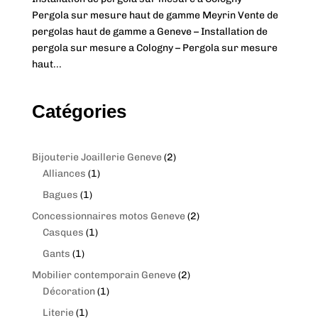
Pergola sur mesure haut de gamme Meyrin Vente de
pergolas haut de gamme a Geneve – Installation de
pergola sur mesure a Cologny – Pergola sur mesure
haut...
Catégories
2
Bijouterie Joaillerie Geneve
2
1
p
Alliances
1
p
r
1
Bagues
1
r
o
p
2
Concessionnaires motos Geneve
2
o
d
r
1
p
Casques
1
d
u
o
p
r
1
Gants
1
u
c
d
r
o
p
c
t
2
Mobilier contemporain Geneve
2
u
o
d
r
t
s
1
p
Décoration
1
c
d
u
o
p
r
t
1
Literie
1
u
c