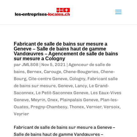
Fabricant de salle de bains sur mesure a
Geneve – Salle de bains haut de gamme
Vandœuvres – Agencement de salle de bains
sur mesure a Cologny
par
JML808
|
Nov 5, 2021
|
Agenceur de salle de
bains
,
Bernex
,
Carouge
,
Chene-Bougeries
,
Chene-
Bourg
,
Cite-centre Geneve
,
Cologny
,
Fabricant salle
de bains sur mesure
,
Geneve
,
Lancy
,
Le Grand-
Saconnex
,
Le Petit-Saconnex Geneve
,
Les Eaux-Vives
Geneve
,
Meyrin
,
Onex
,
Plainpalais Geneve
,
Plan-les-
Ouates
,
Pregny-Chambesy
,
Thonex
,
Vernier
,
Versoix
,
Veyrier
Fabricant de salle de bains sur mesure a Geneve –
Salle de bains haut de gamme Vandœuvres –