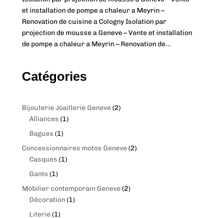
et installation de pompe a chaleur a Meyrin –
Renovation de cuisine a Cologny Isolation par
projection de mousse a Geneve – Vente et installation
de pompe a chaleur a Meyrin – Renovation de...
Catégories
2
Bijouterie Joaillerie Geneve
2
1
p
Alliances
1
p
r
1
Bagues
1
r
o
p
2
Concessionnaires motos Geneve
2
o
d
r
1
p
Casques
1
d
u
o
p
r
1
Gants
1
u
c
d
r
o
p
c
t
2
Mobilier contemporain Geneve
2
u
o
d
r
t
s
1
p
Décoration
1
c
d
u
o
p
r
t
1
Literie
1
u
c