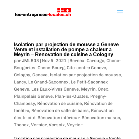
Isolation par projection de mousse a Geneve –
Vente et installation de pompe a chaleur a
Meyrin – Renovation de cuisine a Cologny
par
JML808
|
Nov 5, 2021
|
Bernex
,
Carouge
,
Chene-
Bougeries
,
Chene-Bourg
,
Cite-centre Geneve
,
Cologny
,
Geneve
,
Isolation par projection de mousse
,
Lancy
,
Le Grand-Saconnex
,
Le Petit-Saconnex
Geneve
,
Les Eaux-Vives Geneve
,
Meyrin
,
Onex
,
Plainpalais Geneve
,
Plan-les-Ouates
,
Pregny-
Chambesy
,
Rénovation de cuisine
,
Rénovation de
fenêtre
,
Rénovation de salle de bains
,
Rénovation
électricité
,
Rénovation intérieur
,
Rénovation maison
,
Thonex
,
Vernier
,
Versoix
,
Veyrier
Isolation par projection de mousse a Geneve – Vente