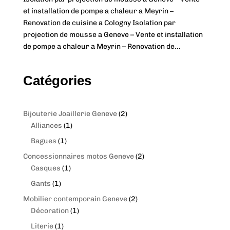
et installation de pompe a chaleur a Meyrin –
Renovation de cuisine a Cologny Isolation par
projection de mousse a Geneve – Vente et installation
de pompe a chaleur a Meyrin – Renovation de...
Catégories
2
Bijouterie Joaillerie Geneve
2
1
p
Alliances
1
p
r
1
Bagues
1
r
o
p
2
Concessionnaires motos Geneve
2
o
d
r
1
p
Casques
1
d
u
o
p
r
1
Gants
1
u
c
d
r
o
p
c
t
2
Mobilier contemporain Geneve
2
u
o
d
r
t
s
1
p
Décoration
1
c
d
u
o
p
r
t
1
Literie
1
u
c