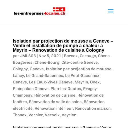
Isolation par projection de mousse a Geneve –
Vente et installation de pompe a chaleur a
Meyrin – Renovation de cuisine a Cologny
par
JML808
|
Nov 5, 2021
|
Bernex
,
Carouge
,
Chene-
Bougeries
,
Chene-Bourg
,
Cite-centre Geneve
,
Cologny
,
Geneve
,
Isolation par projection de mousse
,
Lancy
,
Le Grand-Saconnex
,
Le Petit-Saconnex
Geneve
,
Les Eaux-Vives Geneve
,
Meyrin
,
Onex
,
Plainpalais Geneve
,
Plan-les-Ouates
,
Pregny-
Chambesy
,
Rénovation de cuisine
,
Rénovation de
fenêtre
,
Rénovation de salle de bains
,
Rénovation
électricité
,
Rénovation intérieur
,
Rénovation maison
,
Thonex
,
Vernier
,
Versoix
,
Veyrier
Isolation par projection de mousse a Geneve – Vente