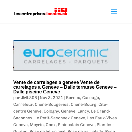
Vente de carrelages a geneve Vente de
carrelages a Geneve – Dalle terrasse Geneve –
Dalle piscine Geneve
par
JML808
|
Nov 3, 2021
|
Bernex
,
Carouge
,
Carreleur
,
Chene-Bougeries
,
Chene-Bourg
,
Cite-
centre Geneve
,
Cologny
,
Geneve
,
Lancy
,
Le Grand-
Saconnex
,
Le Petit-Saconnex Geneve
,
Les Eaux-Vives
Geneve
,
Meyrin
,
Onex
,
Plainpalais Geneve
,
Plan-les-
Ouates
,
Pose de béton ciré
,
Pose de carrelage
,
Pose