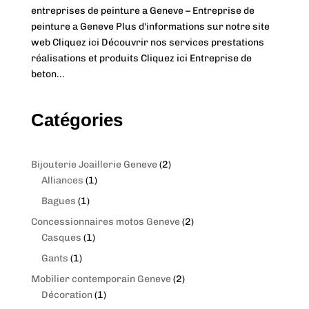
entreprises de peinture a Geneve – Entreprise de
peinture a Geneve Plus d'informations sur notre site
web Cliquez ici Découvrir nos services prestations
réalisations et produits Cliquez ici Entreprise de
beton...
Catégories
2
Bijouterie Joaillerie Geneve
2
1
p
Alliances
1
p
r
1
Bagues
1
r
o
p
2
Concessionnaires motos Geneve
2
o
d
r
1
p
Casques
1
d
u
o
p
r
1
Gants
1
u
c
d
r
o
p
c
t
2
Mobilier contemporain Geneve
2
u
o
d
r
t
s
1
p
Décoration
1
c
d
u
o