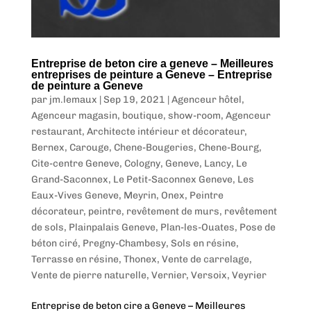
Entreprise de beton cire a geneve – Meilleures
entreprises de peinture a Geneve – Entreprise
de peinture a Geneve
par
jm.lemaux
|
Sep 19, 2021
|
Agenceur hôtel
,
Agenceur magasin, boutique, show-room
,
Agenceur
restaurant
,
Architecte intérieur et décorateur
,
Bernex
,
Carouge
,
Chene-Bougeries
,
Chene-Bourg
,
Cite-centre Geneve
,
Cologny
,
Geneve
,
Lancy
,
Le
Grand-Saconnex
,
Le Petit-Saconnex Geneve
,
Les
Eaux-Vives Geneve
,
Meyrin
,
Onex
,
Peintre
décorateur, peintre, revêtement de murs, revêtement
de sols
,
Plainpalais Geneve
,
Plan-les-Ouates
,
Pose de
béton ciré
,
Pregny-Chambesy
,
Sols en résine
,
Terrasse en résine
,
Thonex
,
Vente de carrelage
,
Vente de pierre naturelle
,
Vernier
,
Versoix
,
Veyrier
Entreprise de beton cire a Geneve – Meilleures