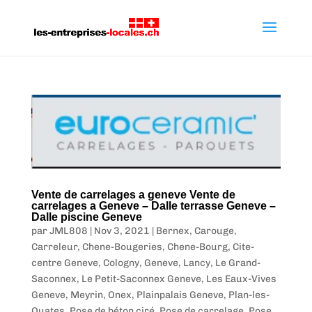
Vente de carrelages a geneve Vente de
carrelages a Geneve – Dalle terrasse Geneve –
Dalle piscine Geneve
par
JML808
|
Nov 3, 2021
|
Bernex
,
Carouge
,
Carreleur
,
Chene-Bougeries
,
Chene-Bourg
,
Cite-
centre Geneve
,
Cologny
,
Geneve
,
Lancy
,
Le Grand-
Saconnex
,
Le Petit-Saconnex Geneve
,
Les Eaux-Vives
Geneve
,
Meyrin
,
Onex
,
Plainpalais Geneve
,
Plan-les-
Ouates
,
Pose de béton ciré
,
Pose de carrelage
,
Pose