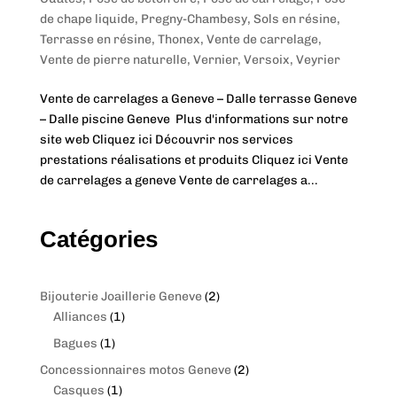
de chape liquide
,
Pregny-Chambesy
,
Sols en résine
,
Terrasse en résine
,
Thonex
,
Vente de carrelage
,
Vente de pierre naturelle
,
Vernier
,
Versoix
,
Veyrier
Vente de carrelages a Geneve – Dalle terrasse Geneve
– Dalle piscine Geneve Plus d'informations sur notre
site web Cliquez ici Découvrir nos services
prestations réalisations et produits Cliquez ici Vente
de carrelages a geneve Vente de carrelages a...
Catégories
2
Bijouterie Joaillerie Geneve
2
1
p
Alliances
1
p
r
1
Bagues
1
r
o
p
2
Concessionnaires motos Geneve
2
o
d
r
1
p
Casques
1