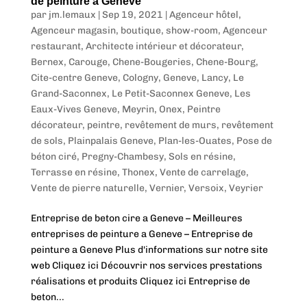
de peinture a Geneve
par
jm.lemaux
|
Sep 19, 2021
|
Agenceur hôtel
,
Agenceur magasin, boutique, show-room
,
Agenceur
restaurant
,
Architecte intérieur et décorateur
,
Bernex
,
Carouge
,
Chene-Bougeries
,
Chene-Bourg
,
Cite-centre Geneve
,
Cologny
,
Geneve
,
Lancy
,
Le
Grand-Saconnex
,
Le Petit-Saconnex Geneve
,
Les
Eaux-Vives Geneve
,
Meyrin
,
Onex
,
Peintre
décorateur, peintre, revêtement de murs, revêtement
de sols
,
Plainpalais Geneve
,
Plan-les-Ouates
,
Pose de
béton ciré
,
Pregny-Chambesy
,
Sols en résine
,
Terrasse en résine
,
Thonex
,
Vente de carrelage
,
Vente de pierre naturelle
,
Vernier
,
Versoix
,
Veyrier
Entreprise de beton cire a Geneve – Meilleures
entreprises de peinture a Geneve – Entreprise de
peinture a Geneve Plus d'informations sur notre site
web Cliquez ici Découvrir nos services prestations
réalisations et produits Cliquez ici Entreprise de
beton...