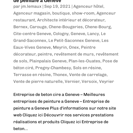
de peinture a Geneve
par
jm.lemaux
|
Sep 19, 2021
|
Agenceur hôtel
,
Agenceur magasin, boutique, show-room
,
Agenceur
restaurant
,
Architecte intérieur et décorateur
,
Bernex
,
Carouge
,
Chene-Bougeries
,
Chene-Bourg
,
Cite-centre Geneve
,
Cologny
,
Geneve
,
Lancy
,
Le
Grand-Saconnex
,
Le Petit-Saconnex Geneve
,
Les
Eaux-Vives Geneve
,
Meyrin
,
Onex
,
Peintre
décorateur, peintre, revêtement de murs, revêtement
de sols
,
Plainpalais Geneve
,
Plan-les-Ouates
,
Pose de
béton ciré
,
Pregny-Chambesy
,
Sols en résine
,
Terrasse en résine
,
Thonex
,
Vente de carrelage
,
Vente de pierre naturelle
,
Vernier
,
Versoix
,
Veyrier
Entreprise de beton cire a Geneve – Meilleures
entreprises de peinture a Geneve – Entreprise de
peinture a Geneve Plus d'informations sur notre site
web Cliquez ici Découvrir nos services prestations
réalisations et produits Cliquez ici Entreprise de
beton...