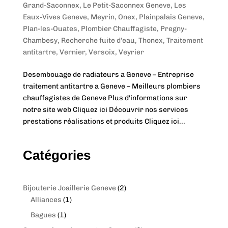
Grand-Saconnex
,
Le Petit-Saconnex Geneve
,
Les
Eaux-Vives Geneve
,
Meyrin
,
Onex
,
Plainpalais Geneve
,
Plan-les-Ouates
,
Plombier Chauffagiste
,
Pregny-
Chambesy
,
Recherche fuite d’eau
,
Thonex
,
Traitement
antitartre
,
Vernier
,
Versoix
,
Veyrier
Desembouage de radiateurs a Geneve – Entreprise
traitement antitartre a Geneve – Meilleurs plombiers
chauffagistes de Geneve Plus d'informations sur
notre site web Cliquez ici Découvrir nos services
prestations réalisations et produits Cliquez ici...
Catégories
2
Bijouterie Joaillerie Geneve
2
1
p
Alliances
1
p
r
1
Bagues
1
r
o
p