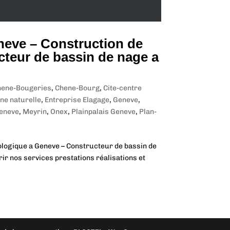
eneve – Construction de
cteur de bassin de nage a
hene-Bougeries
,
Chene-Bourg
,
Cite-centre
ne naturelle
,
Entreprise Elagage
,
Geneve
,
Geneve
,
Meyrin
,
Onex
,
Plainpalais Geneve
,
Plan-
iologique a Geneve – Constructeur de bassin de
ir nos services prestations réalisations et