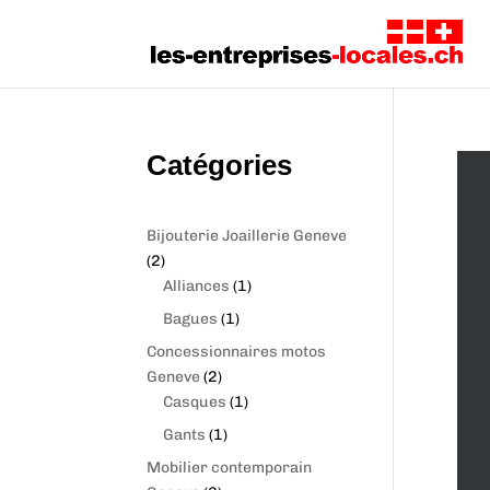
Catégories
Bijouterie Joaillerie Geneve
2
2
p
1
Alliances
1
r
p
1
Bagues
1
o
r
p
Concessionnaires motos
d
o
r
2
Geneve
2
u
d
o
p
1
Casques
1
c
u
d
r
p
1
Gants
1
t
c
u
o
r
p
s
t
Mobilier contemporain
c
d
o
r