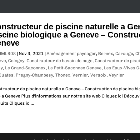
nstructeur de piscine naturelle a G
scine biologique a Geneve – Constru
eneve
JML808
|
Nov 3, 2021
|
Aménagement paysager
,
Bernex
,
Carouge
,
C
eve
,
Cologny
,
Constructeur de bassin de nage
,
Constructeur de pisci
cy
,
Le Grand-Saconnex
,
Le Petit-Saconnex Geneve
,
Les Eaux-Vives 
Ouates
,
Pregny-Chambesy
,
Thonex
,
Vernier
,
Versoix
,
Veyrier
tructeur de piscine naturelle a Geneve – Construction de piscine b
 a Geneve Plus d'informations sur notre site web Cliquez ici Découvr
uits Cliquez ici...