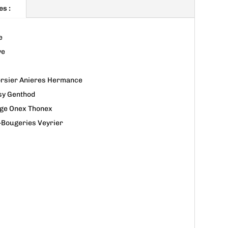
es :
e
ve
orsier Anieres Hermance
sy Genthod
uge Onex Thonex
-Bougeries Veyrier