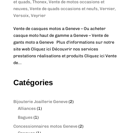
et quads
,
Thonex
,
Vente de motos occasions et
neuves
,
Vente de quads occasions et neufs
,
Vernier
,
Versoix
,
Veyrier
Vente de casques motos a Geneve – Ou acheter
casque moto haut de gamme a Geneve – Vente de
gants moto a Geneve Plus d'informations sur notre
site web Cliquez ici Découvrir nos services
prestations réalisations et produits Cliquez ici Vente
de...
Catégories
2
Bijouterie Joaillerie Geneve
2
1
p
Alliances
1
p
r
1
Bagues
1
r
o
p
2
Concessionnaires motos Geneve
2
o
d
r
1
p