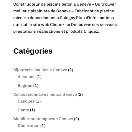
Constructeur de piscine beton a Geneve – Ou trouver
meilleur pisciniste de Geneve – Fabricant de piscine
miroir a debordement a Cologny Plus d'informations
sur notre site web Cliquez ici Découvrir nos services
prestations réalisations et produits Cliquez...
Catégories
2
Bijouterie Joaillerie Geneve
2
1
p
Alliances
1
p
r
1
Bagues
1
r
o
p
2
Concessionnaires motos Geneve
2
o
d
r
1
p
Casques
1
d
u
o
p
r
1
Gants
1
u
c
d
r
o
p
c
t
2
Mobilier contemporain Geneve
2
u
o
d
r
t
s
1
p
Décoration
1
c
d
u
o