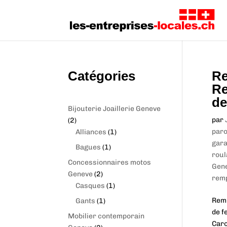
Catégories
Re
Re
de
Bijouterie Joaillerie Geneve
2
par
2
p
1
paro
Alliances
1
r
p
gar
1
Bagues
1
o
r
roul
p
Concessionnaires motos
d
o
Gen
r
2
Geneve
2
u
d
remp
o
p
1
Casques
1
c
u
d
r
p
1
Remp
Gants
1
t
c
u
o
r
p
de f
s
t
Mobilier contemporain
c
d
o
r
Caro