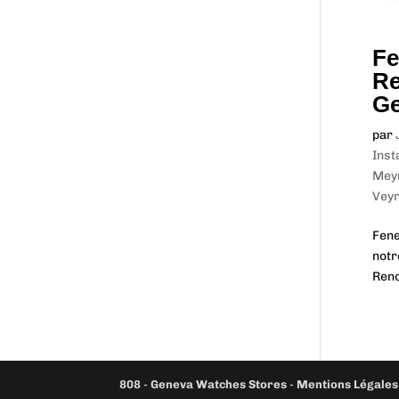
Fe
Re
Ge
par
Inst
Mey
Veyr
Fene
notr
Reno
808
-
Geneva Watches Stores
-
Mentions Légales 