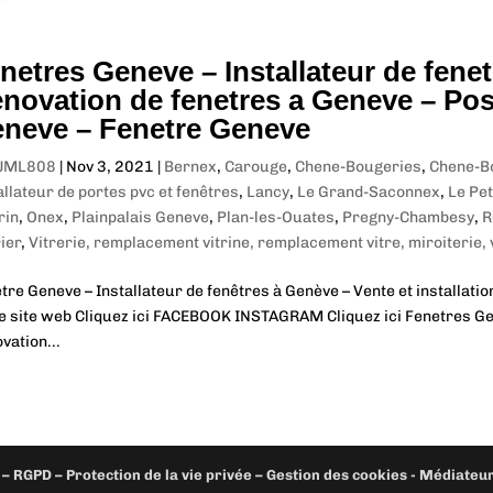
netres Geneve – Installateur de fene
novation de fenetres a Geneve – Pose
neve – Fenetre Geneve
JML808
|
Nov 3, 2021
|
Bernex
,
Carouge
,
Chene-Bougeries
,
Chene-B
allateur de portes pvc et fenêtres
,
Lancy
,
Le Grand-Saconnex
,
Le Pe
rin
,
Onex
,
Plainpalais Geneve
,
Plan-les-Ouates
,
Pregny-Chambesy
,
R
ier
,
Vitrerie, remplacement vitrine, remplacement vitre, miroiterie, 
tre Geneve – Installateur de fenêtres à Genève – Vente et installati
e site web Cliquez ici FACEBOOK INSTAGRAM Cliquez ici Fenetres Gen
vation...
– RGPD – Protection de la vie privée – Gestion des cookies - Médiate