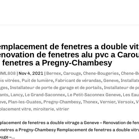
mplacement de fenetres a double vi
novation de fenetres alu pvc a Caroug
 fenetres a Pregny-Chambesy
JML808
|
Nov 4, 2021
|
Bernex
,
Carouge
,
Chene-Bougeries
,
Chene-B
is vitrées, Puit de lumière
,
Fabricant de vérandas
,
Geneve
,
Installa
ages
,
Installateur de porte de garage et de portails
,
Installateur de p
ants
,
Lancy
,
Le Grand-Saconnex
,
Le Petit-Saconnex Geneve
,
Les Eau
eve
,
Plan-les-Ouates
,
Pregny-Chambesy
,
Thonex
,
Vernier
,
Versoix
,
V
lacement vitre, miroiterie, vitrier
lacement de fenetres a double vitrage a Geneve – Renovation de fene
enetres a Pregny-Chambesy Remplacement de fenetres a double vitra
uge –...