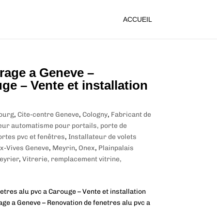
ACCUEIL
trage a Geneve –
e – Vente et installation
ourg
,
Cite-centre Geneve
,
Cologny
,
Fabricant de
teur automatisme pour portails, porte de
ortes pvc et fenêtres
,
Installateur de volets
x-Vives Geneve
,
Meyrin
,
Onex
,
Plainpalais
eyrier
,
Vitrerie, remplacement vitrine,
tres alu pvc a Carouge – Vente et installation
ge a Geneve – Renovation de fenetres alu pvc a