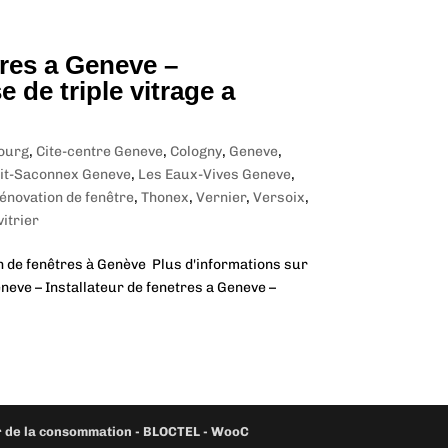
tres a Geneve –
 de triple vitrage a
ourg
,
Cite-centre Geneve
,
Cologny
,
Geneve
,
tit-Saconnex Geneve
,
Les Eaux-Vives Geneve
,
énovation de fenêtre
,
Thonex
,
Vernier
,
Versoix
,
vitrier
on de fenêtres à Genève Plus d'informations sur
eve – Installateur de fenetres a Geneve –
ur de la consommation - BLOCTEL -
WooC