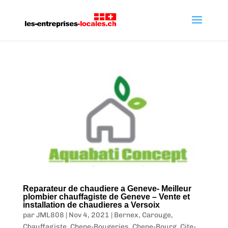
Reparateur de chaudiere a Geneve- Meilleur
plombier chauffagiste de Geneve – Vente et
installation de chaudieres a Versoix
par
JML808
|
Nov 4, 2021
|
Bernex
,
Carouge
,
Chauffagiste
,
Chene-Bougeries
,
Chene-Bourg
,
Cite-