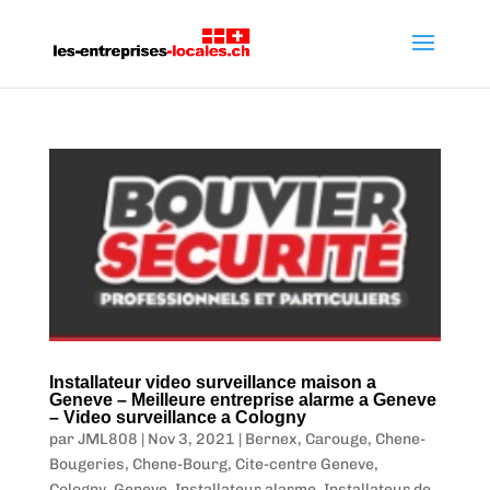
Installateur video surveillance maison a
Geneve – Meilleure entreprise alarme a Geneve
– Video surveillance a Cologny
par
JML808
|
Nov 3, 2021
|
Bernex
,
Carouge
,
Chene-
Bougeries
,
Chene-Bourg
,
Cite-centre Geneve
,
Cologny
,
Geneve
,
Installateur alarme
,
Installateur de