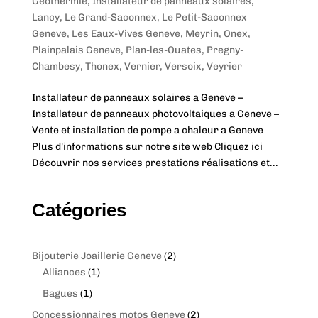
Géothermie
,
Installateur de panneaux solaires
,
Lancy
,
Le Grand-Saconnex
,
Le Petit-Saconnex
Geneve
,
Les Eaux-Vives Geneve
,
Meyrin
,
Onex
,
Plainpalais Geneve
,
Plan-les-Ouates
,
Pregny-
Chambesy
,
Thonex
,
Vernier
,
Versoix
,
Veyrier
Installateur de panneaux solaires a Geneve –
Installateur de panneaux photovoltaiques a Geneve –
Vente et installation de pompe a chaleur a Geneve
Plus d'informations sur notre site web Cliquez ici
Découvrir nos services prestations réalisations et...
Catégories
2
Bijouterie Joaillerie Geneve
2
1
p
Alliances
1
p
r
1
Bagues
1
r
o
p
2
Concessionnaires motos Geneve
2