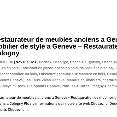
staurateur de meubles anciens a Ge
bilier de style a Geneve – Restaura
logny
JML808
|
Nov 5, 2021
|
Bernex
,
Carouge
,
Chene-Bougeries
,
Chene-B
re en bois
,
Fabricant de garde-corps en bois, de barrière piscine
,
F
icant escalier en bois
,
Fabricant escalier sur mesure en bois
,
Gene
onnex Geneve
,
Les Eaux-Vives Geneve
,
Menuisier, ébéniste, restaur
e
,
Meyrin
,
Onex
,
Plainpalais Geneve
,
Plan-les-Ouates
,
Pregny-Chamb
aurateur de meubles anciens a Geneve – Restauration de mobilier d
ens a Cologny Plus d'informations sur notre site web Cliquez ici Déc
uits Cliquez ici...