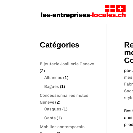
Catégories
Re
mo
Co
Bijouterie Joaillerie Geneve
2
par
2
p
1
mesu
Alliances
1
r
p
Fabr
1
Bagues
1
o
r
Sac
p
Concessionnaires motos
d
o
styl
r
2
Geneve
2
u
d
o
p
1
Casques
1
Rest
c
u
d
r
p
1
anci
Gants
1
t
c
u
o
r
p
prod
s
t
Mobilier contemporain
c
d
o
r