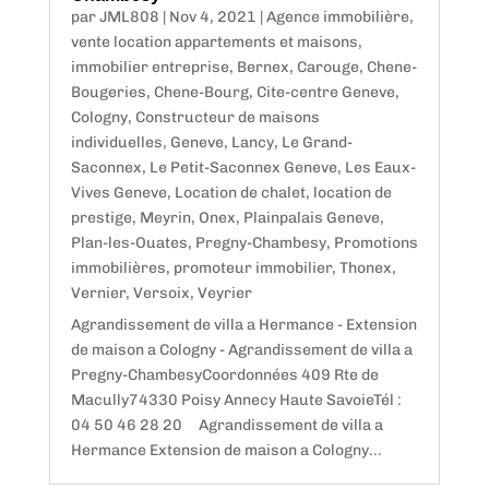
par
JML808
|
Nov 4, 2021
|
Agence immobilière,
vente location appartements et maisons,
immobilier entreprise
,
Bernex
,
Carouge
,
Chene-
Bougeries
,
Chene-Bourg
,
Cite-centre Geneve
,
Cologny
,
Constructeur de maisons
individuelles
,
Geneve
,
Lancy
,
Le Grand-
Saconnex
,
Le Petit-Saconnex Geneve
,
Les Eaux-
Vives Geneve
,
Location de chalet, location de
prestige
,
Meyrin
,
Onex
,
Plainpalais Geneve
,
Plan-les-Ouates
,
Pregny-Chambesy
,
Promotions
immobilières, promoteur immobilier
,
Thonex
,
Vernier
,
Versoix
,
Veyrier
Agrandissement de villa a Hermance - Extension
de maison a Cologny - Agrandissement de villa a
Pregny-ChambesyCoordonnées 409 Rte de
Macully74330 Poisy Annecy Haute SavoieTél :
04 50 46 28 20 Agrandissement de villa a
Hermance Extension de maison a Cologny...