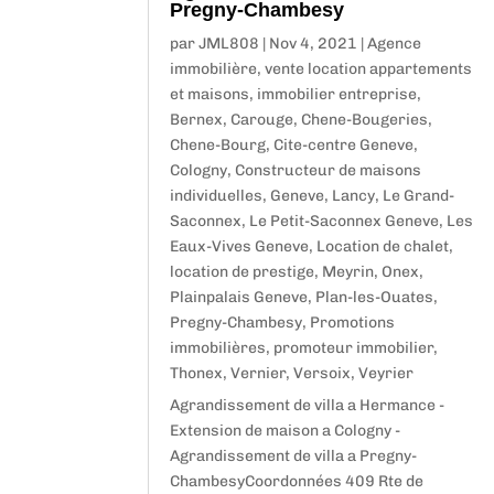
Pregny-Chambesy
par
JML808
|
Nov 4, 2021
|
Agence
immobilière, vente location appartements
et maisons, immobilier entreprise
,
Bernex
,
Carouge
,
Chene-Bougeries
,
Chene-Bourg
,
Cite-centre Geneve
,
Cologny
,
Constructeur de maisons
individuelles
,
Geneve
,
Lancy
,
Le Grand-
Saconnex
,
Le Petit-Saconnex Geneve
,
Les
Eaux-Vives Geneve
,
Location de chalet,
location de prestige
,
Meyrin
,
Onex
,
Plainpalais Geneve
,
Plan-les-Ouates
,
Pregny-Chambesy
,
Promotions
immobilières, promoteur immobilier
,
Thonex
,
Vernier
,
Versoix
,
Veyrier
Agrandissement de villa a Hermance -
Extension de maison a Cologny -
Agrandissement de villa a Pregny-
ChambesyCoordonnées 409 Rte de