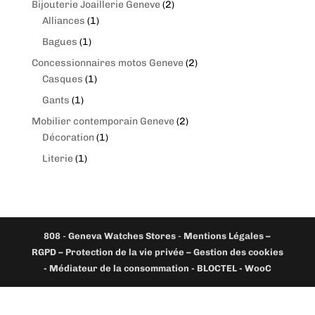
2
Bijouterie Joaillerie Geneve
2
1
p
Alliances
1
p
r
1
Bagues
1
r
o
p
2
Concessionnaires motos Geneve
2
o
d
r
1
p
Casques
1
d
u
o
p
r
1
Gants
1
u
c
d
r
o
p
c
t
2
Mobilier contemporain Geneve
2
u
o
d
r
t
s
1
p
Décoration
1
c
d
u
o
p
r
t
1
Literie
1
u
c
d
r
o
p
c
t
u
o
d
r
t
s
c
d
u
o
t
u
c
d
c
t
808
-
Geneva Watches Stores
-
Mentions Légales –
u
t
s
RGPD – Protection de la vie privée – Gestion des cookies
c
- Médiateur de la consommation - BLOCTEL -
WooC
t